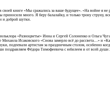
 своей книге «Мы сражались за ваше будущее». «На войне я не р
ы приносили много. Я беру балалайку, и только трону струну, в
ни и доброй шутки.
 фольклора «Разноцветье» Инна и Сергей Солоненко и Ольга Чуг
 Михаила Исаковского «Снова замерло всё до рассвета…» и «Как
уки, подпевали артистам за праздничным столом, особенно когд
ши поздравляем Фёдора Тимофеевича с юбилеем и от всей души 