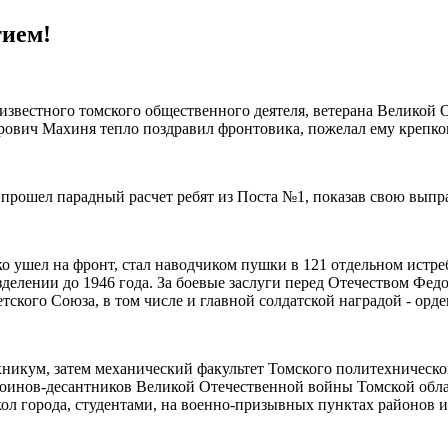
тием!
и известного томского общественного деятеля, ветерана Велико
ович Махиня тепло поздравил фронтовика, пожелал ему крепког
прошел парадный расчет ребят из Поста №1, показав свою выпра
о ушел на фронт, стал наводчиком пушки в 121 отдельном истре
делении до 1946 года. За боевые заслуги перед Отечеством Фе
ого Союза, в том числе и главной солдатской наградой - орден
кум, затем механический факультет Томского политехнического
 воинов-десантников Великой Отечественной войны Томской обла
ол города, студентами, на военно-призывных пунктах районов и 