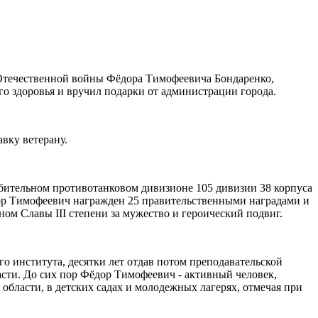
й Отечественной войны Фёдора Тимофеевича Бондаренко,
о здоровья и вручил подарки от администрации города.
вку ветерану.
бительном противотанковом дивизионе 105 дивизии 38 корпуса
дор Тимофеевич награжден 25 правительственными наградами и
ом Славы III степени за мужество и героический подвиг.
 института, десятки лет отдав потом преподавательской
сти. До сих пор Фёдор Тимофеевич - активный человек,
области, в детских садах и молодежных лагерях, отмечая при