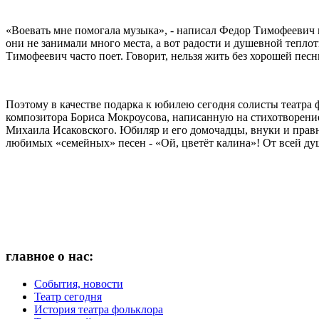
«Воевать мне помогала музыка», - написал Федор Тимофеевич в
они не занимали много места, а вот радости и душевной теплот
Тимофеевич часто поет. Говорит, нельзя жить без хорошей пес
Поэтому в качестве подарка к юбилею сегодня солисты театра
композитора Бориса Мокроусова, написанную на стихотворение
Михаила Исаковского. Юбиляр и его домочадцы, внуки и правн
любимых «семейных» песен - «Ой, цветёт калина»! От всей ду
главное о нас:
События, новости
Театр сегодня
История театра фольклора