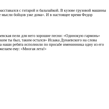
асставался с гитарой и балалайкой. В кузове грузовой машины
се мысли бойцов уже дома». И в настоящее время Федор
аевская пели для него хорошие песни: «Одинокую гармонь»
им ты был, таким остался» Исаака Дунаевского на слова
а наши ребята исполнили по просьбе именинника одну из его
желаем ему: «Многая лета!»