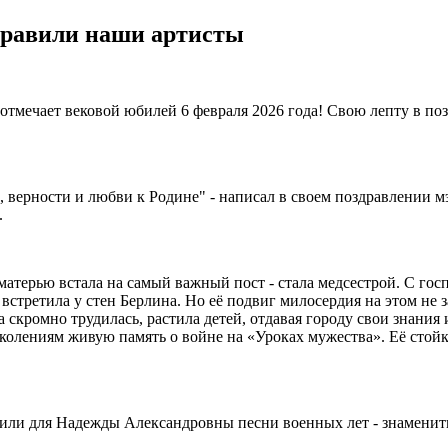
дравили наши артисты
тмечает вековой юбилей 6 февраля 2026 года! Свою лепту в по
, верности и любви к Родине" - написал в своем поздравлении м
.
с матерью встала на самый важный пост - стала медсестрой. С гос
встретила у стен Берлина. Но её подвиг милосердия на этом не з
а скромно трудилась, растила детей, отдавая городу свои знания
колениям живую память о войне на «Уроках мужества». Её стойко
или для Надежды Александровны песни военных лет - знамени