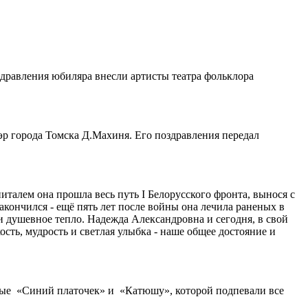
здравления юбиляра внесли артисты театра фольклора
эр города Томска Д.Махиня. Его поздравления передал
питалем она прошла весь путь I Белорусского фронта, вынося с
акончился - ещё пять лет после войны она лечила раненых в
 и душевное тепло. Надежда Александровна и сегодня, в свой
сть, мудрость и светлая улыбка - наше общее достояние и
тые «Синий платочек» и «Катюшу», которой подпевали все