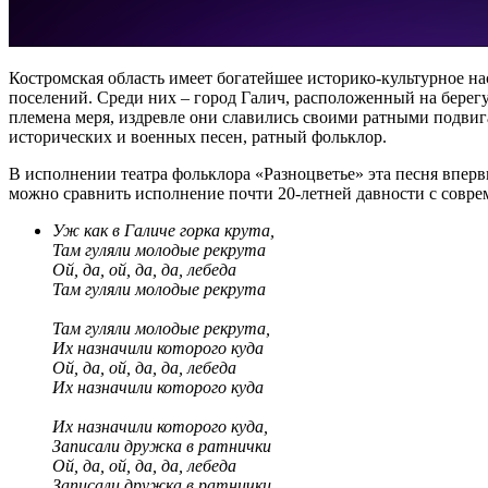
Костромская область имеет богатейшее историко-культурное нас
поселений. Среди них – город Галич, расположенный на берег
племена меря, издревле они славились своими ратными подвиг
исторических и военных песен, ратный фольклор.
В исполнении театра фольклора «Разноцветье» эта песня вперв
можно сравнить исполнение почти 20-летней давности с совре
Уж как в Галиче горка крута,
Там гуляли молодые рекрута
Ой, да, ой, да, да, лебеда
Там гуляли молодые рекрута
Там гуляли молодые рекрута,
Их назначили которого куда
Ой, да, ой, да, да, лебеда
Их назначили которого куда
Их назначили которого куда,
Записали дружка в ратнички
Ой, да, ой, да, да, лебеда
Записали дружка в ратнички