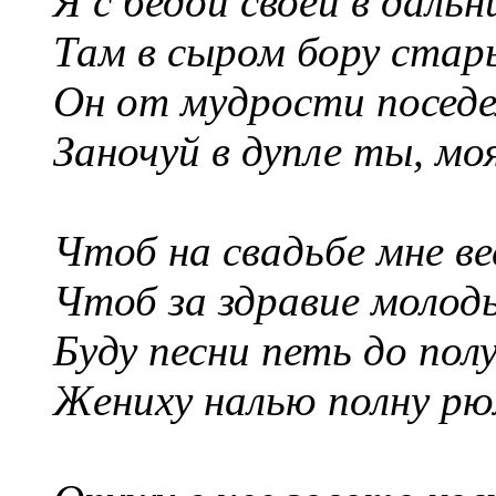
Я с бедой своей в дальн
Там в сыром бору стары
Он от мудрости поседел
Заночуй в дупле ты, мо
Чтоб на свадьбе мне ве
Чтоб за здравие молод
Буду песни петь до пол
Жениху налью полну рю