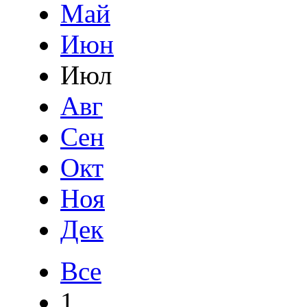
Май
Июн
Июл
Авг
Сен
Окт
Ноя
Дек
Все
1