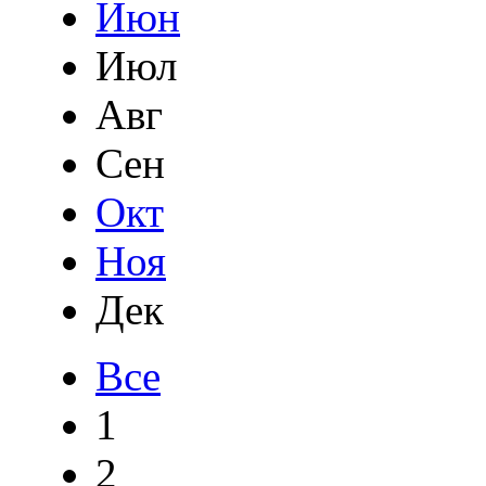
Июн
Июл
Авг
Сен
Окт
Ноя
Дек
Все
1
2