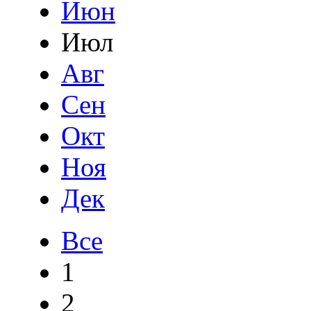
Июн
Июл
Авг
Сен
Окт
Ноя
Дек
Все
1
2