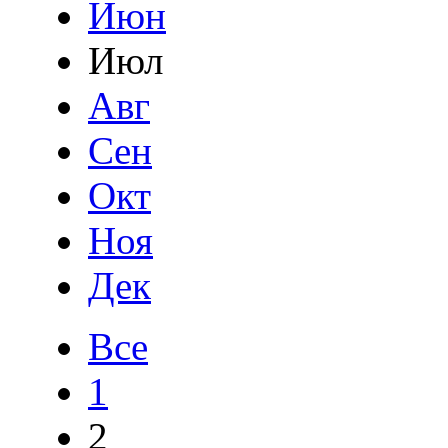
Июн
Июл
Авг
Сен
Окт
Ноя
Дек
Все
1
2